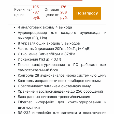
195
176
Розничная
Оптовая
787
208
По запросу
цена:
цена: от
руб.
руб.
4 аналоговых входа/ 4 выхода
Аудиопроцессор для каждого аудиовхода и
выхода (EQ, Lim)
8 управляющих входов/ 5 выходов
Частотный диапазон 20Гц…20кГц (+-1дБ)
Отношение Сигнал/Шум > 87dBa
Искажения (1кГц) < 0,1%
После конфигурирования с PC работает как
самостоятельный блок
Контроль 28 аудиоканалов через системную шину
Контроль исправности всех приборов системы
Обеспечивает питанием системную шину
Хранение и воспроизведение до 256 сообщений
База данных сигналов тревоги/внимания
Ethernet интерфейс для конфигурирования и
диагностики
RS-232 интерфейс для загрузки и подключения