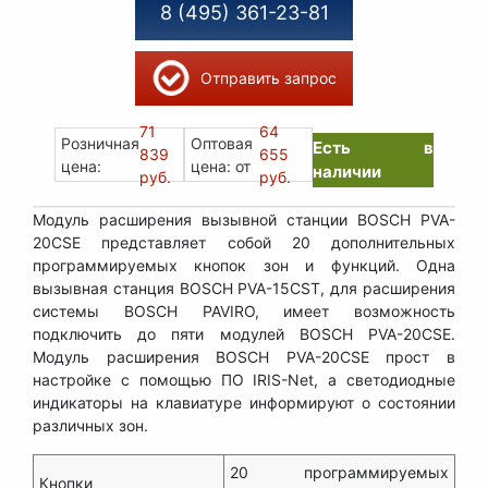
8 (495) 361-23-81
Отправить запрос
71
64
Розничная
Оптовая
Есть в
839
655
цена:
цена: от
наличии
руб.
руб.
Модуль расширения вызывной станции BOSCH PVA-
20CSE представляет собой 20 дополнительных
программируемых кнопок зон и функций. Одна
вызывная станция BOSCH PVA-15CST, для расширения
системы BOSCH PAVIRO, имеет возможность
подключить до пяти модулей BOSCH PVA-20CSE.
Модуль расширения BOSCH PVA-20CSE прост в
настройке с помощью ПО IRIS-Net, а светодиодные
индикаторы на клавиатуре информируют о состоянии
различных зон.
20 программируемых
Кнопки